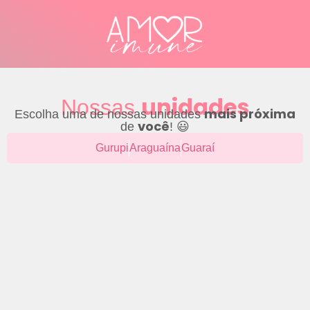
unidades
Nossas
mais próxima
Escolha uma de nossas unidades
você
de
! 😃
Gurupi
Araguaína
Guaraí